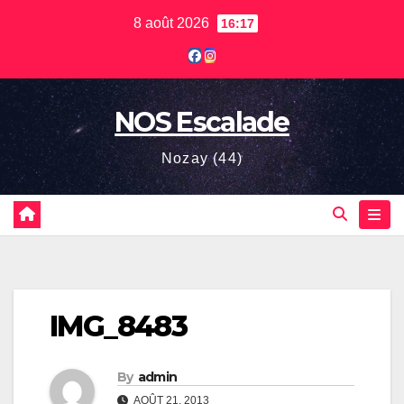
Skip
8 août 2026
16:17
to
content
NOS Escalade
Nozay (44)
IMG_8483
By
admin
AOÛT 21, 2013