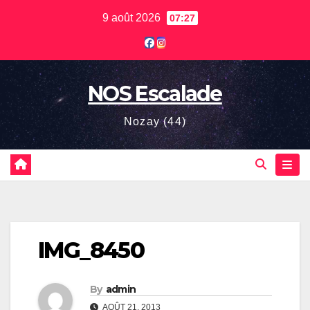
Skip
9 août 2026
07:27
to
content
NOS Escalade
Nozay (44)
IMG_8450
By
admin
AOÛT 21, 2013