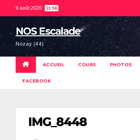
Skip
9 août 2026
11:56
to
content
NOS Escalade
Nozay (44)
ACCUEIL
COURS
PHOTOS
FACEBOOK
IMG_8448