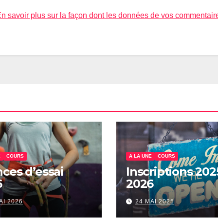
n savoir plus sur la façon dont les données de vos commentair
E
COURS
A LA UNE
COURS
ces d’essai
Inscriptions 202
6
2026
AI 2026
24 MAI 2025