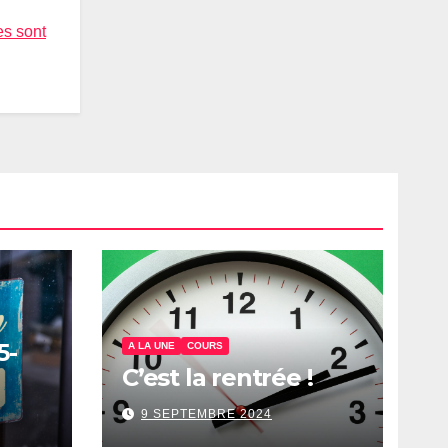
es sont
5-
A LA UNE
COURS
C’est la rentrée !
9 SEPTEMBRE 2024