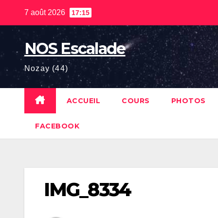
Skip
7 août 2026
17:15
to
content
NOS Escalade
Nozay (44)
ACCUEIL
COURS
PHOTOS
FACEBOOK
IMG_8334