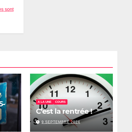
es sont
5-
A LA UNE
COURS
C’est la rentrée !
9 SEPTEMBRE 2024