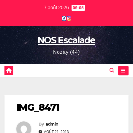
Skip
7 août 2026
09:05
to
content
NOS Escalade
Nozay (44)
IMG_8471
By
admin
AOÛT 21, 2013