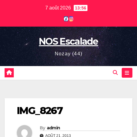
Skip
7 août 2026
13:56
to
content
NOS Escalade
Nozay (44)
IMG_8267
By
admin
AOÛT 21, 2013