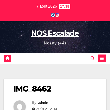
Skip
7 août 2026
17:38
to
content
NOS Escalade
Nozay (44)
IMG_8462
By
admin
AOÛT 21, 2013