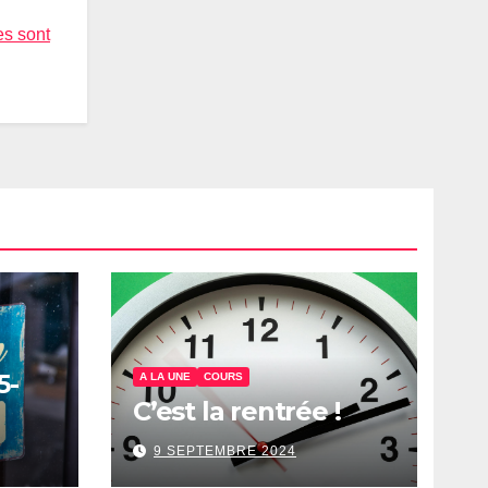
es sont
5-
A LA UNE
COURS
C’est la rentrée !
9 SEPTEMBRE 2024