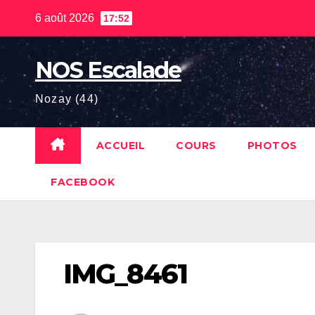
Skip
6 août 2026
17:52
to
content
NOS Escalade
Nozay (44)
ACCUEIL
COURS
PHOTOS
FACEBOOK
IMG_8461