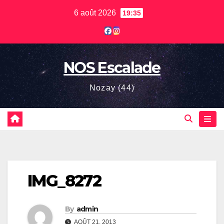
Skip
6 août 2026
19:35
to
content
NOS Escalade
Nozay (44)
IMG_8272
By
admin
AOÛT 21, 2013