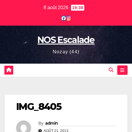
Skip
8 août 2026
19:38
to
content
NOS Escalade
Nozay (44)
IMG_8405
By
admin
AOÛT 21, 2013