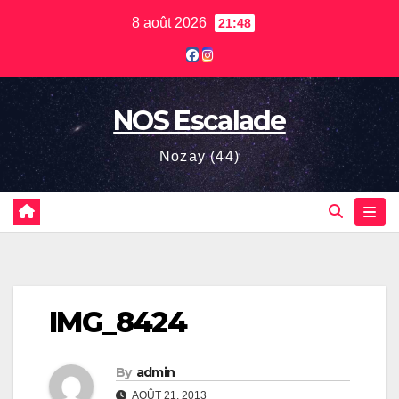
Skip
8 août 2026
21:48
to
content
NOS Escalade
Nozay (44)
IMG_8424
By
admin
AOÛT 21, 2013