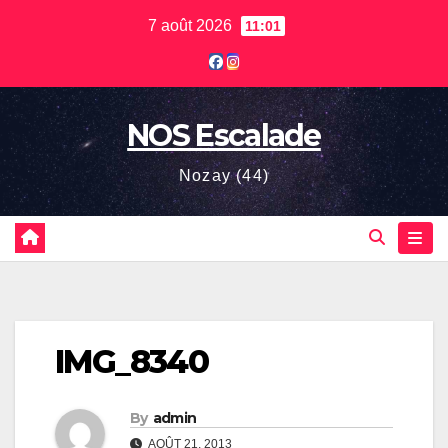
Skip
7 août 2026
11:01
to
content
NOS Escalade
Nozay (44)
IMG_8340
By
admin
AOÛT 21, 2013