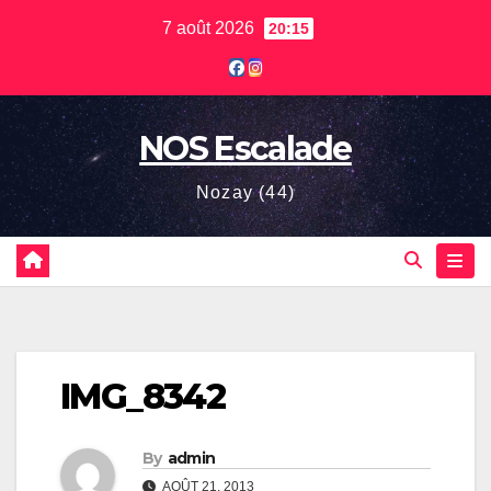
Skip
7 août 2026
20:15
to
content
NOS Escalade
Nozay (44)
IMG_8342
By
admin
AOÛT 21, 2013