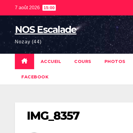
Skip
7 août 2026
15:00
to
content
NOS Escalade
Nozay (44)
ACCUEIL
COURS
PHOTOS
FACEBOOK
IMG_8357