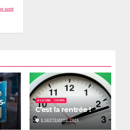
es sont
5-
A LA UNE
COURS
C’est la rentrée !
9 SEPTEMBRE 2024