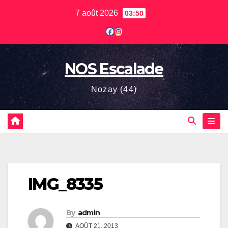
Skip
7 août 2026
03:50
to
content
NOS Escalade
Nozay (44)
IMG_8335
By
admin
AOÛT 21, 2013