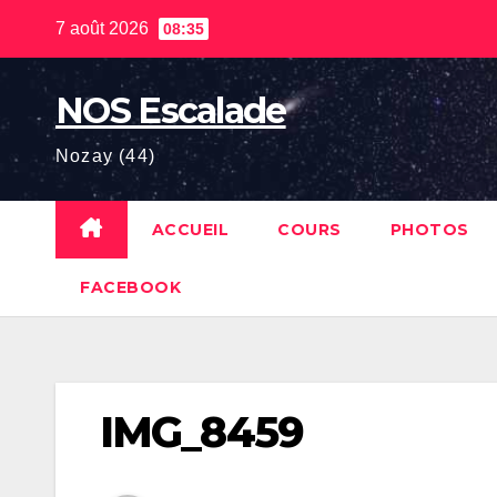
Skip
7 août 2026
08:35
to
content
NOS Escalade
Nozay (44)
ACCUEIL
COURS
PHOTOS
FACEBOOK
IMG_8459