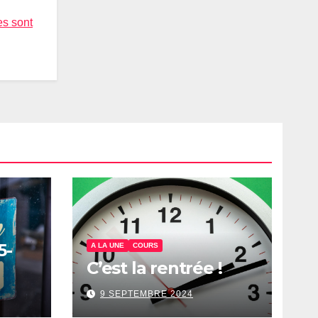
es sont
5-
A LA UNE
COURS
C’est la rentrée !
9 SEPTEMBRE 2024