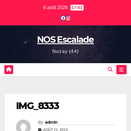
Skip
6 août 2026
17:01
to
content
NOS Escalade
Nozay (44)
IMG_8333
By
admin
AOÛT 21, 2013