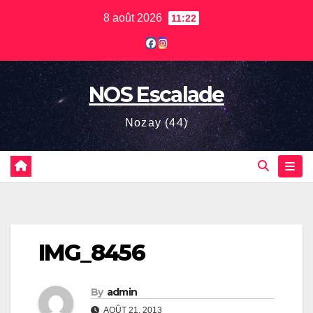
Skip
8 août 2026
11:22
to
content
NOS Escalade
Nozay (44)
IMG_8456
By
admin
AOÛT 21, 2013