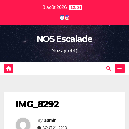
Skip
8 août 2026
12:04
to
content
NOS Escalade
Nozay (44)
IMG_8292
By
admin
AOÛT 21, 2013