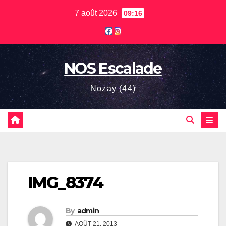
Skip
7 août 2026
09:16
to
content
NOS Escalade
Nozay (44)
IMG_8374
By
admin
AOÛT 21, 2013