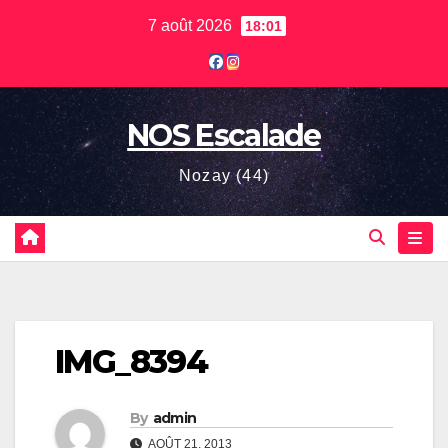
Skip
7 août 2026
18:01
to
content
NOS Escalade
Nozay (44)
IMG_8394
By
admin
AOÛT 21, 2013