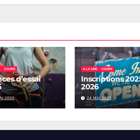
E
COURS
A LA UNE
COURS
ces d’essai
Inscriptions 202
6
2026
AI 2026
24 MAI 2025