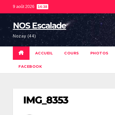
Skip
9 août 2026
14:38
to
content
NOS Escalade
Nozay (44)
ACCUEIL
COURS
PHOTOS
FACEBOOK
IMG_8353