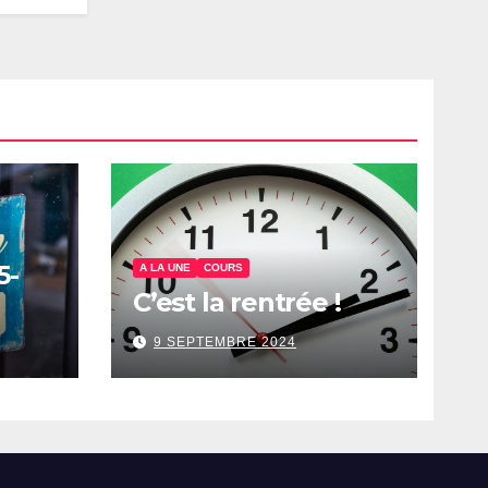
5-
A LA UNE
COURS
C’est la rentrée !
9 SEPTEMBRE 2024