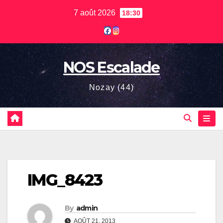
Skip
7 août 2026
18:30
to
content
NOS Escalade
Nozay (44)
IMG_8423
By
admin
AOÛT 21, 2013