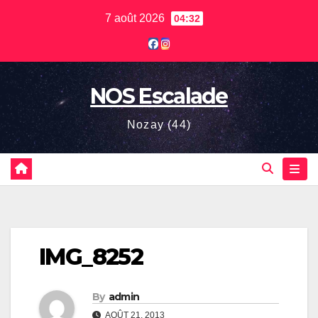
Skip
7 août 2026
04:32
to
content
NOS Escalade
Nozay (44)
IMG_8252
By
admin
AOÛT 21, 2013