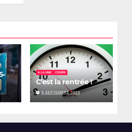
5-
A LA UNE
COURS
C’est la rentrée !
9 SEPTEMBRE 2024