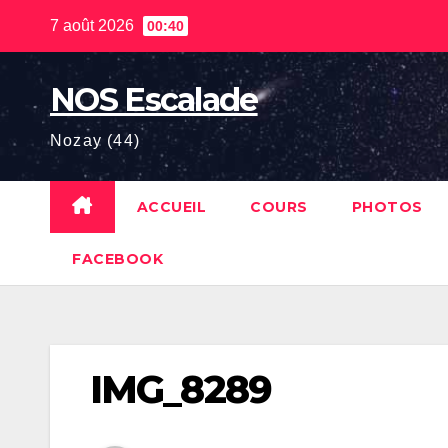
Skip
7 août 2026
00:40
to
content
NOS Escalade
Nozay (44)
ACCUEIL
COURS
PHOTOS
FACEBOOK
IMG_8289